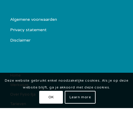
Algemene voorwaarden
Privacy statement
Disclaimer
Home
Deze website gebruikt enkel noodzakelijke cookies. Als je op deze
Werkwijze
website blijft, ga je akkoord met deze cookies.
Over Fysio Ilja
OK
Learn more
Tarieven
Blog
Downloads
AVG