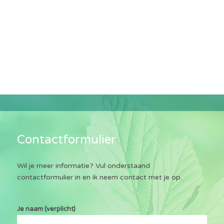
Contactformulier
Wil je meer informatie? Vul onderstaand
contactformulier in en ik neem contact met je op.
Gelieve dit veld leeg te laten.
Gelieve dit veld leeg te laten.
Je naam (verplicht)