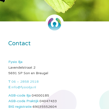
Contact
Fysio Ilja
Lavendelstraat 2
5691 SP Son en Breugel
T
06 – 2858 2518
E
info@fysioilja.nl
AGB-code Ilja
04000185
AGB-code Praktijk
04047433
BIG registratie
69035552604